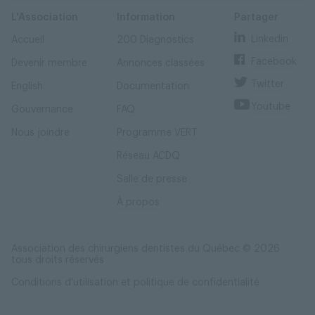
Skip
Skip
to
to
content
navigation
L'Association
Information
Partager
Linkedin
Accueil
200 Diagnostics
Facebook
Devenir membre
Annonces classées
Twitter
English
Documentation
Youtube
Gouvernance
FAQ
Nous joindre
Programme VERT
Réseau ACDQ
Salle de presse
À propos
Association des chirurgiens dentistes du Québec © 2026
tous droits réservés
Conditions d'utilisation et politique de confidentialité