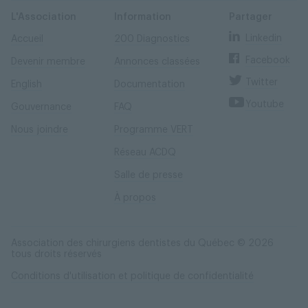
Skip
Skip
to
to
content
navigation
L'Association
Information
Partager
Linkedin
Accueil
200 Diagnostics
Facebook
Devenir membre
Annonces classées
Twitter
English
Documentation
Youtube
Gouvernance
FAQ
Nous joindre
Programme VERT
Réseau ACDQ
Salle de presse
À propos
Association des chirurgiens dentistes du Québec © 2026
tous droits réservés
Conditions d'utilisation et politique de confidentialité