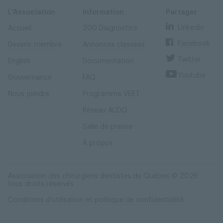
Skip
Skip
to
to
content
navigation
L'Association
Information
Partager
Linkedin
Accueil
200 Diagnostics
Facebook
Devenir membre
Annonces classées
Twitter
English
Documentation
Youtube
Gouvernance
FAQ
Nous joindre
Programme VERT
Réseau ACDQ
Salle de presse
À propos
Association des chirurgiens dentistes du Québec © 2026
tous droits réservés
Conditions d'utilisation et politique de confidentialité