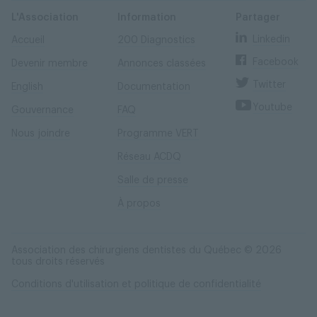
Skip
Skip
to
to
content
navigation
L'Association
Information
Partager
Linkedin
Accueil
200 Diagnostics
Facebook
Devenir membre
Annonces classées
Twitter
English
Documentation
Youtube
Gouvernance
FAQ
Nous joindre
Programme VERT
Réseau ACDQ
Salle de presse
À propos
Association des chirurgiens dentistes du Québec © 2026
tous droits réservés
Conditions d'utilisation et politique de confidentialité