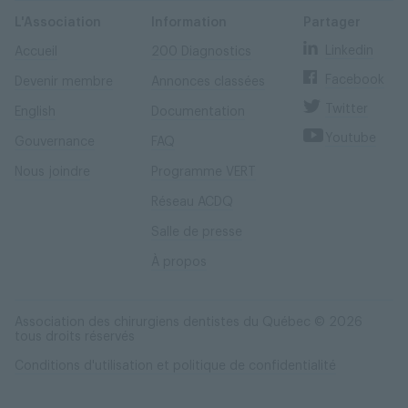
Skip
Skip
to
to
content
navigation
L'Association
Information
Partager
Linkedin
Accueil
200 Diagnostics
Facebook
Devenir membre
Annonces classées
Twitter
English
Documentation
Youtube
Gouvernance
FAQ
Nous joindre
Programme VERT
Réseau ACDQ
Salle de presse
À propos
Association des chirurgiens dentistes du Québec © 2026
tous droits réservés
Conditions d'utilisation et politique de confidentialité