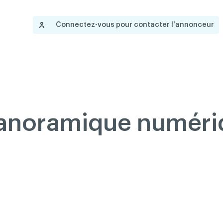
Nous joindre
Gouvernance
Devenir membre
A
English
Connectez-vous pour contacter l'annonceur
 propos
Salle de presse
Réseau ACDQ
Documentation
Information
P
200 Diagnostics
Annonces classées
panoramique numéri
Documentation
FAQ
Programme VERT
Réseau ACDQ
Salle de presse
À propos