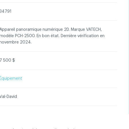
34791
Appareil panoramique numérique 2D. Marque VATECH,
entialité
modèle PCH-2500. En bon état. Dernière vérification en
novembre 2024.
7 500 $
Équipement
Val-David
ous pour contacter l'annonceur
Contactez l'ACDQ co