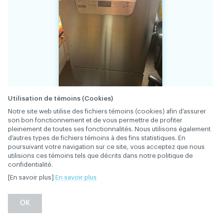
Utilisation de témoins (Cookies)
Notre site web utilise des fichiers témoins (cookies) afin d’assurer
34635
FICHE
son bon fonctionnement et de vous permettre de profiter
pleinement de toutes ses fonctionnalités. Nous utilisons également
d’autres types de fichiers témoins à des fins statistiques. En
Lave-instruments Miele, plusieurs heures à son
DESCRIPTION
poursuivant votre navigation sur ce site, vous acceptez que nous
actif mais fonctionne encore bien!
utilisions ces témoins tels que décrits dans notre politique de
confidentialité.
[En savoir plus]
En savoir plus
1 000 $
PRIX
OK
Équipement
CATÉGORIE