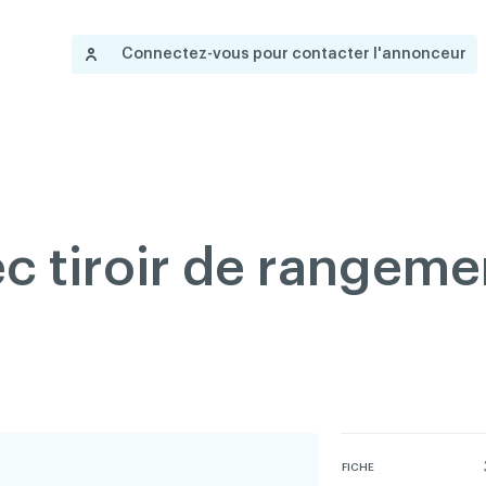
Nous joindre
Gouvernance
Devenir membre
A
English
Connectez-vous pour contacter l'annonceur
 propos
Salle de presse
Réseau ACDQ
Documentation
Information
P
200 Diagnostics
Annonces classées
c tiroir de rangeme
Documentation
FAQ
Programme VERT
Réseau ACDQ
Salle de presse
FICHE
À propos