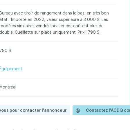
Bureau avec tiroir de rangement dans le bas, en très bon
état ! Importé en 2022, valeur supérieure à 3 000 $. Les
modèles similaires vendus localement coûtent plus du
entialité
double. Cueillette sur place uniquement. Prix : 790 $.
790 $
Équipement
Montréal
ous pour contacter l'annonceur
Contactez l'ACDQ co