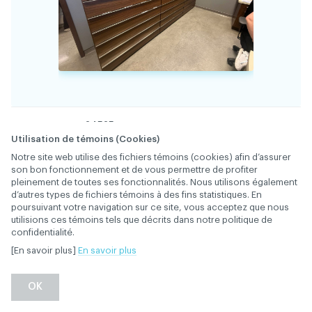
34535
FICHE
Utilisation de témoins (Cookies)
Notre site web utilise des fichiers témoins (cookies) afin d’assurer
3 classeurs à vendre : 2' de profondeur; 4' de
son bon fonctionnement et de vous permettre de profiter
largeur; 5' de hauteur. Anti-feu. En très bon
pleinement de toutes ses fonctionnalités. Nous utilisons également
d’autres types de fichiers témoins à des fins statistiques. En
état. 500 $/classeur, possibilité d'acheter
DESCRIPTION
poursuivant votre navigation sur ce site, vous acceptez que nous
séparément, négociable, surtout si vous
utilisions ces témoins tels que décrits dans notre politique de
prenez les trois.
confidentialité.
[En savoir plus]
En savoir plus
1 500 $
PRIX
OK
Équipement
CATÉGORIE