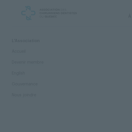
Skip
Skip
to
to
content
navigation
À
L'Association
Accueil
Devenir membre
English
Gouvernance
Nous joindre