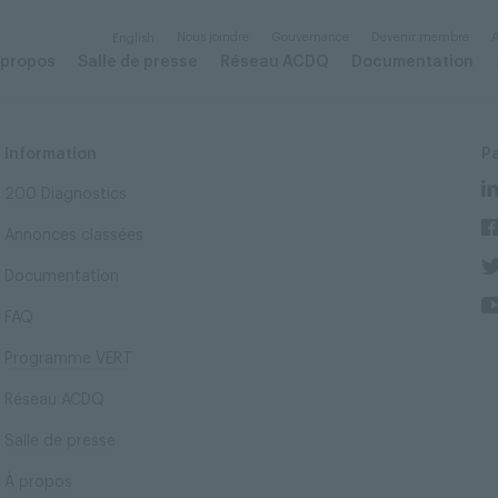
Nous joindre
Gouvernance
Devenir membre
A
English
 propos
Salle de presse
Réseau ACDQ
Documentation
Information
P
200 Diagnostics
Annonces classées
Documentation
FAQ
Programme VERT
Réseau ACDQ
Salle de presse
À propos