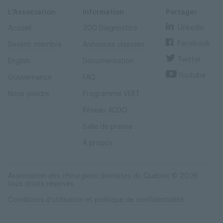
Skip
Skip
to
to
content
navigation
L'Association
Information
Partager
Linkedin
Accueil
200 Diagnostics
Facebook
Devenir membre
Annonces classées
Twitter
English
Documentation
Youtube
Gouvernance
FAQ
Nous joindre
Programme VERT
Réseau ACDQ
Salle de presse
À propos
Association des chirurgiens dentistes du Québec © 2026
tous droits réservés
Conditions d'utilisation et politique de confidentialité