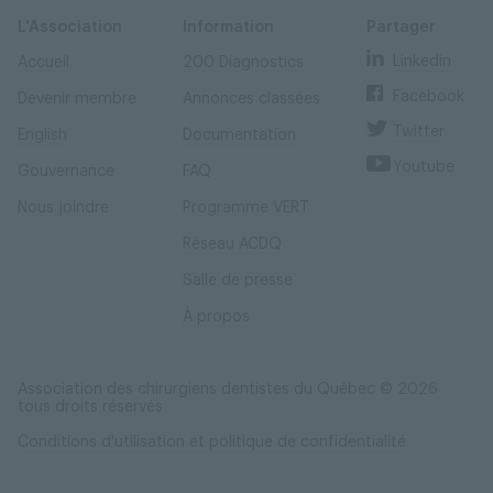
Skip
Skip
to
to
content
navigation
L'Association
Information
Partager
Linkedin
Accueil
200 Diagnostics
Facebook
Devenir membre
Annonces classées
Twitter
English
Documentation
Youtube
Gouvernance
FAQ
Nous joindre
Programme VERT
Réseau ACDQ
Salle de presse
À propos
Association des chirurgiens dentistes du Québec © 2026
tous droits réservés
Conditions d'utilisation et politique de confidentialité