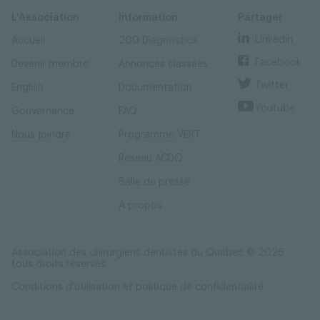
Skip
Skip
to
to
content
navigation
L'Association
Information
Partager
Linkedin
Accueil
200 Diagnostics
Facebook
Devenir membre
Annonces classées
Twitter
English
Documentation
Youtube
Gouvernance
FAQ
Nous joindre
Programme VERT
Réseau ACDQ
Salle de presse
À propos
Association des chirurgiens dentistes du Québec © 2026
tous droits réservés
Conditions d'utilisation et politique de confidentialité