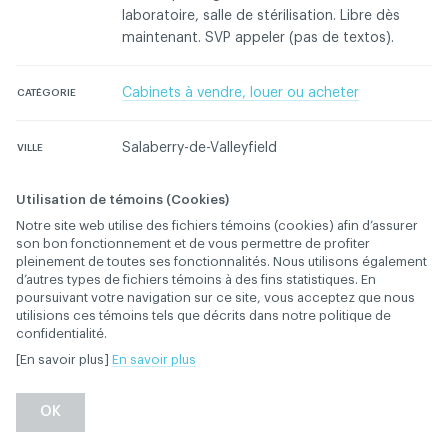
laboratoire, salle de stérilisation. Libre dès
maintenant. SVP appeler (pas de textos).
Cabinets à vendre, louer ou acheter
CATÉGORIE
Salaberry-de-Valleyfield
VILLE
Utilisation de témoins (Cookies)
Connectez-vous pour contacter l'annonceur
Notre site web utilise des fichiers témoins (cookies) afin d’assurer
son bon fonctionnement et de vous permettre de profiter
pleinement de toutes ses fonctionnalités. Nous utilisons également
Contactez l'ACDQ concernant cette annonce
d’autres types de fichiers témoins à des fins statistiques. En
poursuivant votre navigation sur ce site, vous acceptez que nous
utilisions ces témoins tels que décrits dans notre politique de
confidentialité.
[En savoir plus]
En savoir plus
Retour
OK