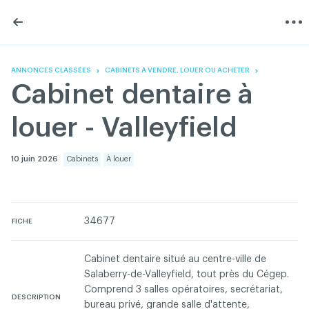
Skip
Skip
to
to
content
navigation
L'Association
Information
Partager
Linkedin
Accueil
200 Diagnostics
Facebook
Devenir membre
Annonces classées
ANNONCES CLASSÉES
CABINETS À VENDRE, LOUER OU ACHETER
Twitter
English
Documentation
Cabinet dentaire à
Youtube
Gouvernance
FAQ
louer - Valleyfield
Nous joindre
Programme VERT
Réseau ACDQ
10 juin 2026
Cabinets
À louer
Salle de presse
À propos
34677
FICHE
Association des chirurgiens dentistes du Québec © 2026
tous droits réservés
Cabinet dentaire situé au centre-ville de
Salaberry-de-Valleyfield, tout près du Cégep.
Conditions d'utilisation et politique de confidentialité
Comprend 3 salles opératoires, secrétariat,
DESCRIPTION
bureau privé, grande salle d'attente,