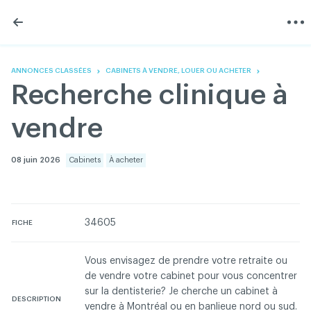
Skip
Skip
to
to
content
navigation
L'Association
Information
Partager
Linkedin
Accueil
200 Diagnostics
Facebook
Devenir membre
Annonces classées
ANNONCES CLASSÉES
CABINETS À VENDRE, LOUER OU ACHETER
Twitter
English
Documentation
Recherche clinique à
Youtube
Gouvernance
FAQ
vendre
Nous joindre
Programme VERT
Réseau ACDQ
08 juin 2026
Cabinets
À acheter
Salle de presse
À propos
34605
FICHE
Association des chirurgiens dentistes du Québec © 2026
tous droits réservés
Vous envisagez de prendre votre retraite ou
de vendre votre cabinet pour vous concentrer
Conditions d'utilisation et politique de confidentialité
sur la dentisterie? Je cherche un cabinet à
DESCRIPTION
vendre à Montréal ou en banlieue nord ou sud.