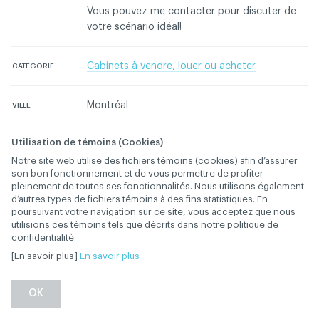
Vous pouvez me contacter pour discuter de
votre scénario idéal!
Cabinets à vendre, louer ou acheter
CATÉGORIE
Montréal
VILLE
Utilisation de témoins (Cookies)
Connectez-vous pour contacter l'annonceur
Notre site web utilise des fichiers témoins (cookies) afin d’assurer
son bon fonctionnement et de vous permettre de profiter
pleinement de toutes ses fonctionnalités. Nous utilisons également
Contactez l'ACDQ concernant cette annonce
d’autres types de fichiers témoins à des fins statistiques. En
poursuivant votre navigation sur ce site, vous acceptez que nous
utilisions ces témoins tels que décrits dans notre politique de
confidentialité.
[En savoir plus]
En savoir plus
Retour
OK