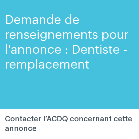
Skip
Skip
to
to
content
navigation
Demande de
renseignements pour
l'annonce : Dentiste -
remplacement
Contacter l’ACDQ concernant cette
annonce