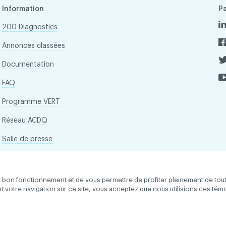
Information
P
200 Diagnostics
Annonces classées
Documentation
FAQ
Programme VERT
Réseau ACDQ
Salle de presse
À propos
son bon fonctionnement et de vous permettre de profiter pleinement de tou
ant votre navigation sur ce site, vous acceptez que nous utilisions ces tém
 droits réservés
Conditions d'utilisation et politique de confid