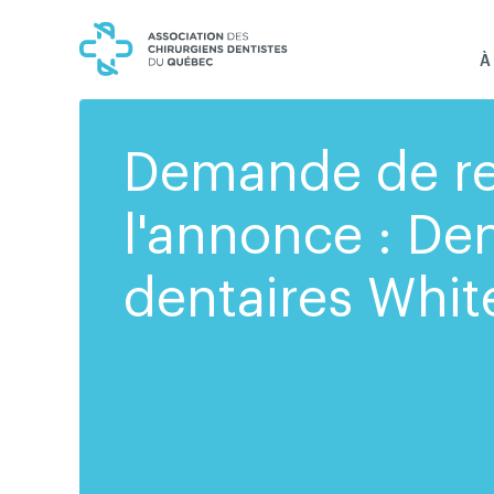
Skip
Skip
to
to
content
navigation
À
Demande de r
l'annonce : Den
dentaires Whit