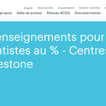
Nous joindre
Gouvernance
Devenir membre
A
English
 propos
Salle de presse
Réseau ACDQ
Documentation
enseignements pour
tistes au % - Centre
estone