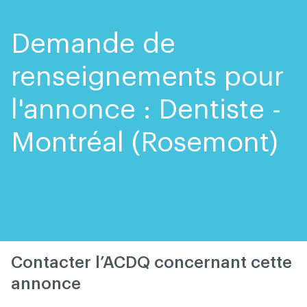
Skip
Skip
to
to
content
navigation
Demande de
renseignements pour
l'annonce : Dentiste -
Montréal (Rosemont)
Contacter l’ACDQ concernant cette
annonce