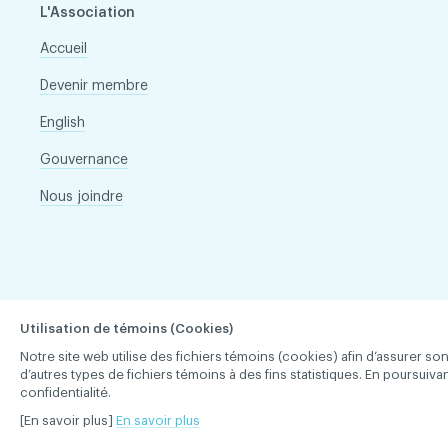
L'Association
Accueil
Devenir membre
English
Gouvernance
Nous joindre
Utilisation de témoins (Cookies)
Notre site web utilise des fichiers témoins (cookies) afin d’assurer 
d’autres types de fichiers témoins à des fins statistiques. En poursuiv
confidentialité.
[En savoir plus]
En savoir plus
Association des chirurgiens dentistes du Québec © 2026 tous