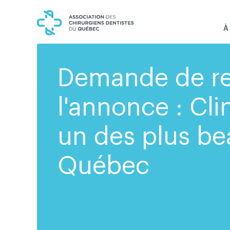
Skip
Skip
to
to
content
navigation
À
Demande de r
l'annonce : Cl
un des plus be
Québec