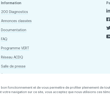
Information
P
200 Diagnostics
Annonces classées
Documentation
FAQ
Programme VERT
Réseau ACDQ
Salle de presse
À propos
son bon fonctionnement et de vous permettre de profiter pleinement de tou
ant votre navigation sur ce site, vous acceptez que nous utilisions ces tém
 droits réservés
Conditions d'utilisation et politique de confid