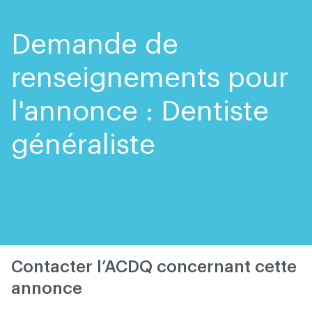
Skip
Skip
to
to
content
navigation
Demande de
renseignements pour
l'annonce : Dentiste
généraliste
Contacter l’ACDQ concernant cette
annonce