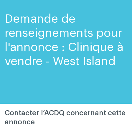
Skip
Skip
to
to
content
navigation
Demande de
renseignements pour
l'annonce : Clinique à
vendre - West Island
Contacter l’ACDQ concernant cette
annonce