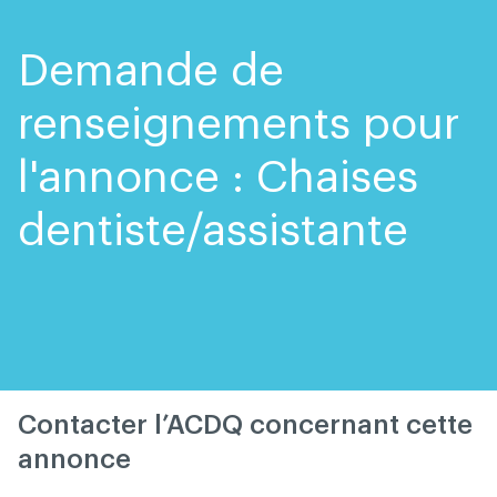
Skip
Skip
to
to
content
navigation
Demande de
renseignements pour
l'annonce : Chaises
dentiste/assistante
Contacter l’ACDQ concernant cette
annonce