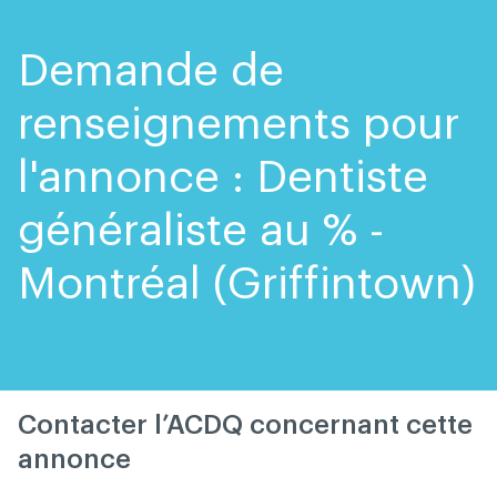
Skip
Skip
to
to
content
navigation
Demande de
renseignements pour
l'annonce : Dentiste
généraliste au % -
Montréal (Griffintown)
Contacter l’ACDQ concernant cette
annonce