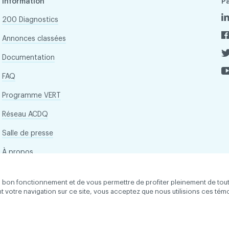
Information
P
200 Diagnostics
Annonces classées
Documentation
FAQ
Programme VERT
Réseau ACDQ
Salle de presse
À propos
son bon fonctionnement et de vous permettre de profiter pleinement de tou
ant votre navigation sur ce site, vous acceptez que nous utilisions ces tém
 droits réservés
Conditions d'utilisation et politique de confid