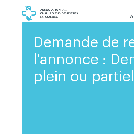
Skip
Skip
to
to
content
navigation
À
Demande de r
l'annonce : De
plein ou partiel