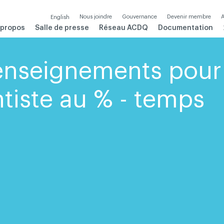
Nous joindre
Gouvernance
Devenir membre
A
English
 propos
Salle de presse
Réseau ACDQ
Documentation
enseignements pour
ntiste au % - temps