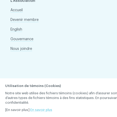
L'Association
Accueil
Devenir membre
English
Gouvernance
Nous joindre
Utilisation de témoins (Cookies)
Notre site web utilise des fichiers témoins (cookies) afin d’assurer 
d’autres types de fichiers témoins à des fins statistiques. En poursuiv
confidentialité.
Association des chirurgiens dentistes du Québec © 2026 tous
[En savoir plus]
En savoir plus