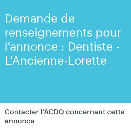
Skip
Skip
to
to
content
navigation
Demande de
renseignements pour
l'annonce : Dentiste -
L'Ancienne-Lorette
Contacter l’ACDQ concernant cette
annonce