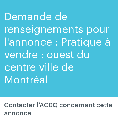
Skip
Skip
to
to
content
navigation
Demande de
renseignements pour
l'annonce : Pratique à
vendre : ouest du
centre-ville de
Montréal
Contacter l’ACDQ concernant cette
annonce