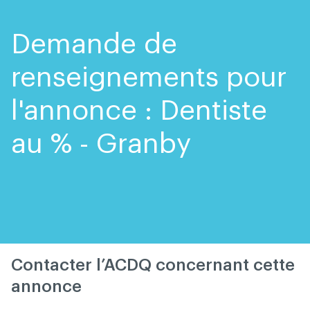
Skip
Skip
to
to
content
navigation
Demande de
renseignements pour
l'annonce : Dentiste
au % - Granby
Contacter l’ACDQ concernant cette
annonce