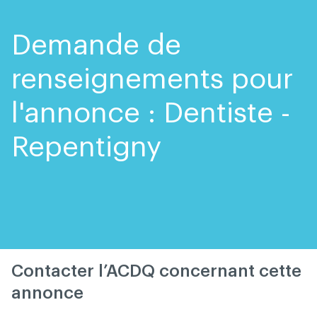
Skip
Skip
to
to
content
navigation
Demande de
renseignements pour
l'annonce : Dentiste -
Repentigny
Contacter l’ACDQ concernant cette
annonce