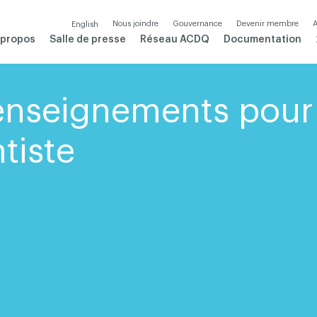
Nous joindre
Gouvernance
Devenir membre
A
English
 propos
Salle de presse
Réseau ACDQ
Documentation
enseignements pour
tiste