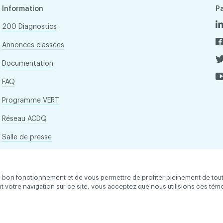
Information
P
200 Diagnostics
Annonces classées
Documentation
FAQ
Programme VERT
Réseau ACDQ
Salle de presse
À propos
son bon fonctionnement et de vous permettre de profiter pleinement de tou
ant votre navigation sur ce site, vous acceptez que nous utilisions ces tém
 droits réservés
Conditions d'utilisation et politique de confid