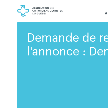
Skip
Skip
to
to
content
navigation
À
Demande de r
l'annonce : Den