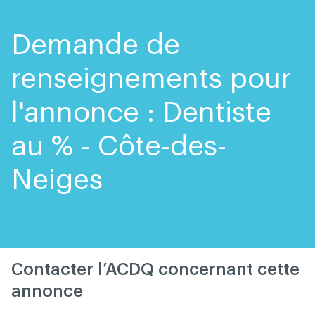
Skip
Skip
to
to
content
navigation
Demande de
renseignements pour
l'annonce : Dentiste
au % - Côte-des-
Neiges
Contacter l’ACDQ concernant cette
annonce