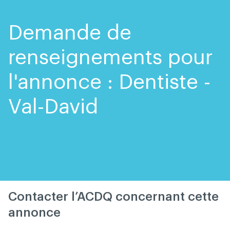
Skip
Skip
to
to
content
navigation
Demande de
renseignements pour
l'annonce : Dentiste -
Val-David
Contacter l’ACDQ concernant cette
annonce