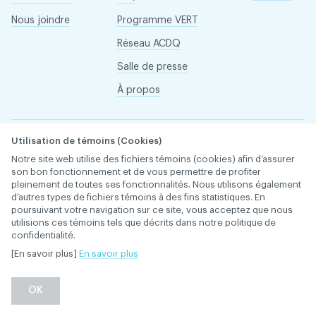
Nous joindre
Programme VERT
Réseau ACDQ
Salle de presse
À propos
Association des chirurgiens dentistes du Québec © 2026
Utilisation de témoins (Cookies)
tous droits réservés
Notre site web utilise des fichiers témoins (cookies) afin d’assurer
Conditions d'utilisation et politique de confidentialité
son bon fonctionnement et de vous permettre de profiter
pleinement de toutes ses fonctionnalités. Nous utilisons également
d’autres types de fichiers témoins à des fins statistiques. En
poursuivant votre navigation sur ce site, vous acceptez que nous
utilisions ces témoins tels que décrits dans notre politique de
confidentialité.
[En savoir plus]
En savoir plus
OK