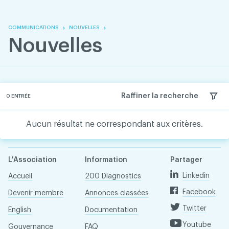
Skip
Skip
to
to
content
navigation
COMMUNICATIONS
NOUVELLES
Nouvelles
Raffiner la recherche
0
ENTRÉE
Aucun résultat ne correspondant aux critères.
L'Association
Information
Partager
Linkedin
Accueil
200 Diagnostics
Facebook
Devenir membre
Annonces classées
Twitter
English
Documentation
Youtube
Gouvernance
FAQ