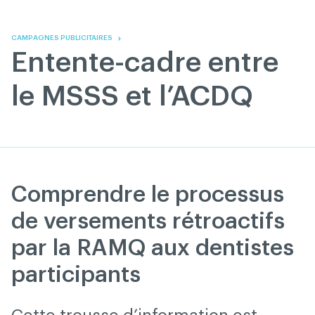
Skip
Skip
to
to
content
navigation
CAMPAGNES PUBLICITAIRES
Entente-cadre entre
le MSSS et l’ACDQ
Comprendre le processus
de versements rétroactifs
par la RAMQ aux dentistes
participants