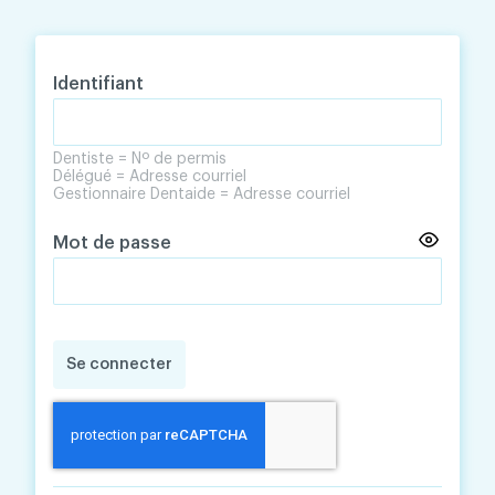
Skip
Skip
to
to
content
navigation
Identifiant
Dentiste = Nº de permis
Délégué = Adresse courriel
Gestionnaire Dentaide = Adresse courriel
Mot de passe
Se connecter