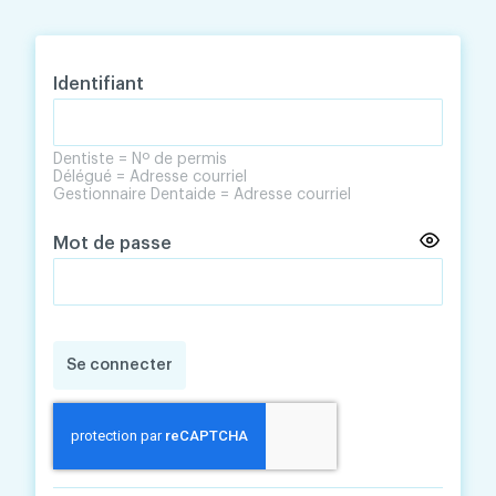
Skip
Skip
to
to
content
navigation
Identifiant
Dentiste = Nº de permis
Délégué = Adresse courriel
Gestionnaire Dentaide = Adresse courriel
Mot de passe
Se connecter