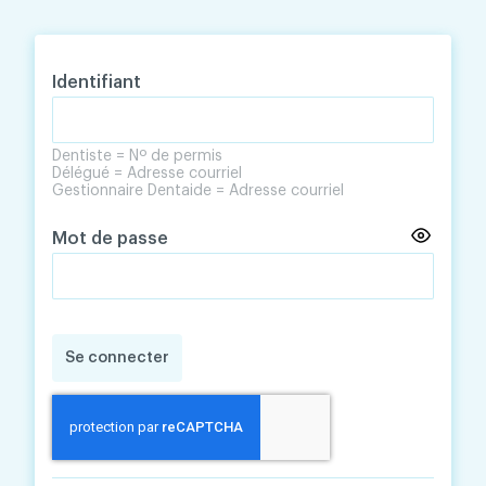
Skip
Skip
to
to
content
navigation
Identifiant
Dentiste = Nº de permis
Délégué = Adresse courriel
Gestionnaire Dentaide = Adresse courriel
Mot de passe
Se connecter