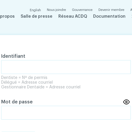
Nous joindre
Gouvernance
Devenir membre
A
English
 propos
Salle de presse
Réseau ACDQ
Documentation
Identifiant
Dentiste = Nº de permis
Délégué = Adresse courriel
Gestionnaire Dentaide = Adresse courriel
Mot de passe