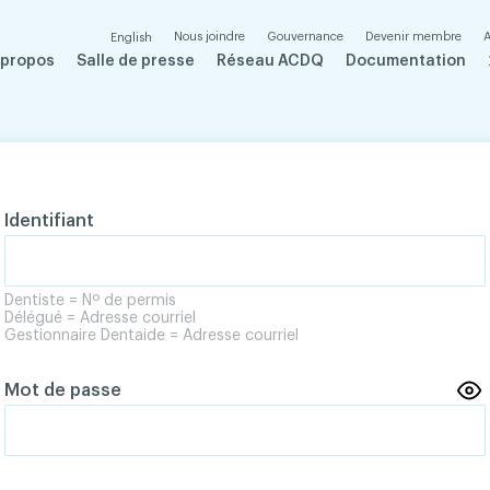
Nous joindre
Gouvernance
Devenir membre
A
English
 propos
Salle de presse
Réseau ACDQ
Documentation
Identifiant
Dentiste = Nº de permis
Délégué = Adresse courriel
Gestionnaire Dentaide = Adresse courriel
Mot de passe