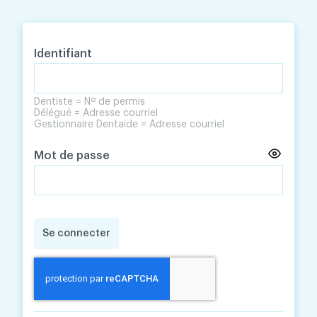
Skip
Skip
to
to
content
navigation
Identifiant
Dentiste = Nº de permis
Délégué = Adresse courriel
Gestionnaire Dentaide = Adresse courriel
Mot de passe
Se connecter