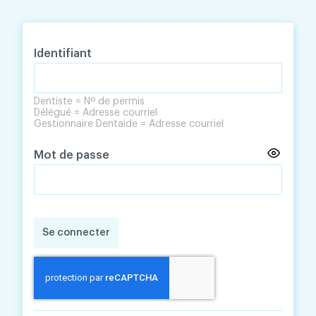
Skip
Skip
to
to
content
navigation
Identifiant
Dentiste = Nº de permis
Délégué = Adresse courriel
Gestionnaire Dentaide = Adresse courriel
Mot de passe
Se connecter