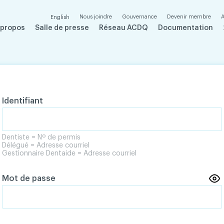
Nous joindre
Gouvernance
Devenir membre
A
English
 propos
Salle de presse
Réseau ACDQ
Documentation
Identifiant
Dentiste = Nº de permis
Délégué = Adresse courriel
Gestionnaire Dentaide = Adresse courriel
Mot de passe