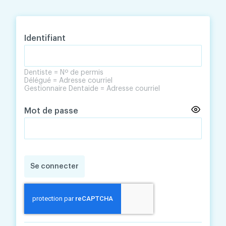
Skip
Skip
to
to
content
navigation
Identifiant
Dentiste = Nº de permis
Délégué = Adresse courriel
Gestionnaire Dentaide = Adresse courriel
Mot de passe
Se connecter