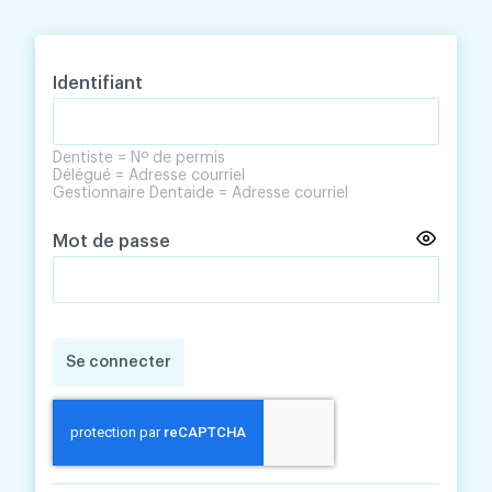
Skip
Skip
to
to
content
navigation
Identifiant
Dentiste = Nº de permis
Délégué = Adresse courriel
Gestionnaire Dentaide = Adresse courriel
Mot de passe
Se connecter