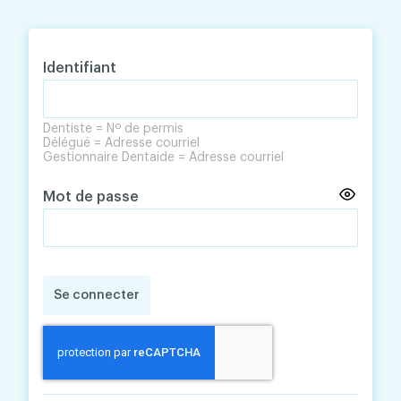
Skip
Skip
to
to
content
navigation
Identifiant
Dentiste = Nº de permis
Délégué = Adresse courriel
Gestionnaire Dentaide = Adresse courriel
Mot de passe
Se connecter