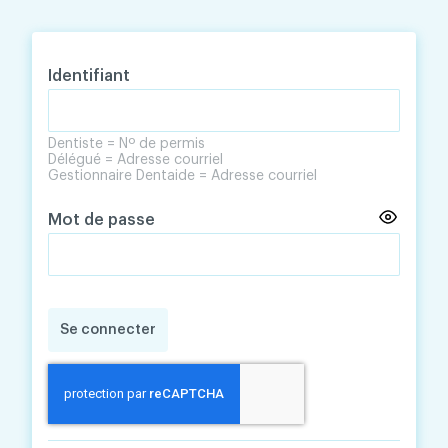
Skip
Skip
to
to
content
navigation
Identifiant
Dentiste = Nº de permis
Délégué = Adresse courriel
Gestionnaire Dentaide = Adresse courriel
Mot de passe
Se connecter