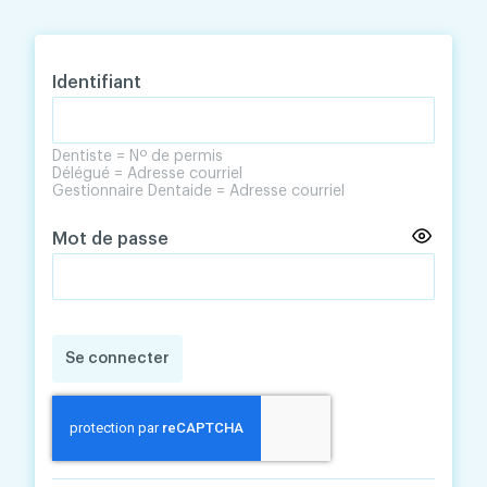
Skip
Skip
to
to
content
navigation
Identifiant
Dentiste = Nº de permis
Délégué = Adresse courriel
Gestionnaire Dentaide = Adresse courriel
Mot de passe
Se connecter