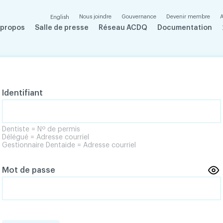
Nous joindre
Gouvernance
Devenir membre
A
English
 propos
Salle de presse
Réseau ACDQ
Documentation
Identifiant
Dentiste = Nº de permis
Délégué = Adresse courriel
Gestionnaire Dentaide = Adresse courriel
Mot de passe