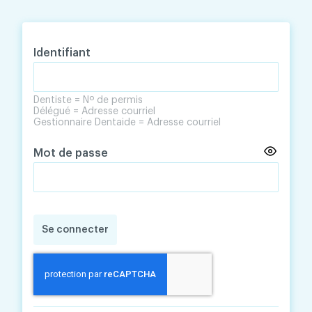
Skip
Skip
to
to
content
navigation
Identifiant
Dentiste = Nº de permis
Délégué = Adresse courriel
Gestionnaire Dentaide = Adresse courriel
Mot de passe
Se connecter