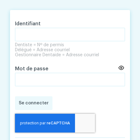
Skip
Skip
to
to
content
navigation
Identifiant
Dentiste = Nº de permis
Délégué = Adresse courriel
Gestionnaire Dentaide = Adresse courriel
Mot de passe
Se connecter