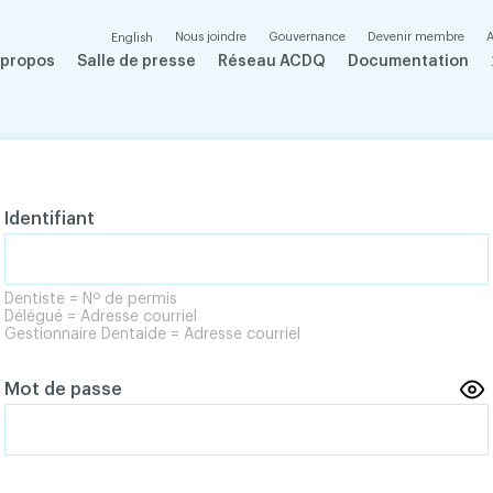
Nous joindre
Gouvernance
Devenir membre
A
English
 propos
Salle de presse
Réseau ACDQ
Documentation
Identifiant
Dentiste = Nº de permis
Délégué = Adresse courriel
Gestionnaire Dentaide = Adresse courriel
Mot de passe